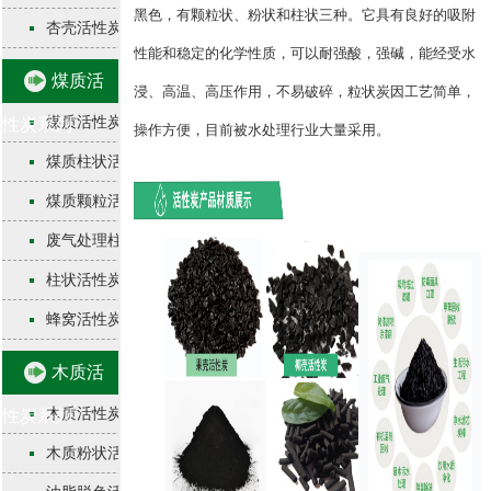
黑色，有颗粒状、粉状和柱状三种。它具有良好的吸附
杏壳活性炭
性能和稳定的化学性质，可以耐强酸，强碱，能经受水
煤质活
浸、高温、高压作用，不易破碎，粒状炭因工艺简单，
煤质活性炭
性炭系列
操作方便，目前被水处理行业大量采用。
煤质柱状活性炭
煤质颗粒活性炭
废气处理柱状活性炭
柱状活性炭​
蜂窝活性炭
木质活
木质活性炭
性炭系列
木质粉状活性炭