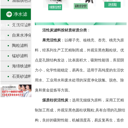
油脂脱色活性炭
净水滤
无烟煤滤料
料其它热销产
活性炭滤料按材质材质分类
：
自来水净化活性炭
品
果壳活性炭
：以椰子壳、核桃壳、杏壳、桃壳为原
陶粒滤料
料，经系列生产工艺精制而成，外观呈黑色颗粒状。优
锰砂滤料
点是孔隙结构发达，比表面积大，吸附性能强，库层阴
海绵铁滤料
力小，化学性能稳定，易再生。适用于高纯度的生活饮
石英砂滤料
用水、工业用水和废水处理的深度净化脱氯、脱色、除
臭和黄金提炼等方面。
煤质柱状活性炭：
选用无烟煤为原料，采用工艺精
制加工而成，外观呈黑色圆柱状颗粒;具有合理的孔隙结
构，良好的吸附性能，机械强度高，易反复再生，造价