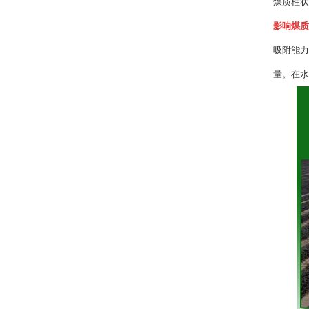
煤质柱状
影响煤质
吸附能力
量。在水