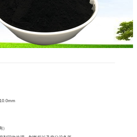
10.0mm
询）