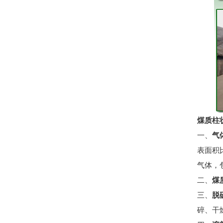
煤质柱
一、
气
表面积
气体，
二、
煤
三、
脱
碎、干